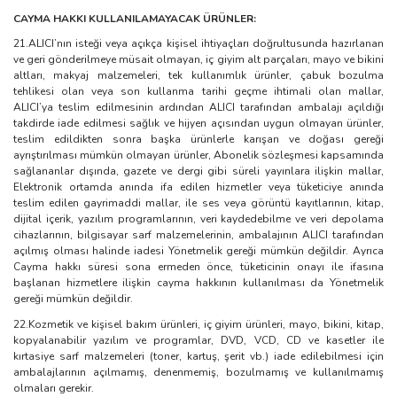
CAYMA HAKKI KULLANILAMAYACAK ÜRÜNLER:
21.ALICI’nın isteği veya açıkça kişisel ihtiyaçları doğrultusunda hazırlanan
ve geri gönderilmeye müsait olmayan, iç giyim alt parçaları, mayo ve bikini
altları, makyaj malzemeleri, tek kullanımlık ürünler, çabuk bozulma
tehlikesi olan veya son kullanma tarihi geçme ihtimali olan mallar,
ALICI’ya teslim edilmesinin ardından ALICI tarafından ambalajı açıldığı
takdirde iade edilmesi sağlık ve hijyen açısından uygun olmayan ürünler,
teslim edildikten sonra başka ürünlerle karışan ve doğası gereği
ayrıştırılması mümkün olmayan ürünler, Abonelik sözleşmesi kapsamında
sağlananlar dışında, gazete ve dergi gibi süreli yayınlara ilişkin mallar,
Elektronik ortamda anında ifa edilen hizmetler veya tüketiciye anında
teslim edilen gayrimaddi mallar, ile ses veya görüntü kayıtlarının, kitap,
dijital içerik, yazılım programlarının, veri kaydedebilme ve veri depolama
cihazlarının, bilgisayar sarf malzemelerinin, ambalajının ALICI tarafından
açılmış olması halinde iadesi Yönetmelik gereği mümkün değildir. Ayrıca
Cayma hakkı süresi sona ermeden önce, tüketicinin onayı ile ifasına
başlanan hizmetlere ilişkin cayma hakkının kullanılması da Yönetmelik
gereği mümkün değildir.
22.Kozmetik ve kişisel bakım ürünleri, iç giyim ürünleri, mayo, bikini, kitap,
kopyalanabilir yazılım ve programlar, DVD, VCD, CD ve kasetler ile
kırtasiye sarf malzemeleri (toner, kartuş, şerit vb.) iade edilebilmesi için
ambalajlarının açılmamış, denenmemiş, bozulmamış ve kullanılmamış
olmaları gerekir.