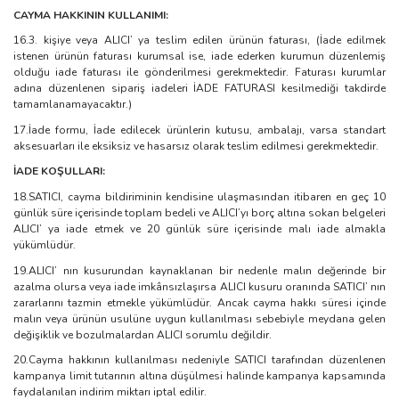
CAYMA HAKKININ KULLANIMI:
16.3. kişiye veya ALICI’ ya teslim edilen ürünün faturası, (İade edilmek
istenen ürünün faturası kurumsal ise, iade ederken kurumun düzenlemiş
olduğu iade faturası ile gönderilmesi gerekmektedir. Faturası kurumlar
adına düzenlenen sipariş iadeleri İADE FATURASI kesilmediği takdirde
tamamlanamayacaktır.)
17.İade formu, İade edilecek ürünlerin kutusu, ambalajı, varsa standart
aksesuarları ile eksiksiz ve hasarsız olarak teslim edilmesi gerekmektedir.
İADE KOŞULLARI:
18.SATICI, cayma bildiriminin kendisine ulaşmasından itibaren en geç 10
günlük süre içerisinde toplam bedeli ve ALICI’yı borç altına sokan belgeleri
ALICI’ ya iade etmek ve 20 günlük süre içerisinde malı iade almakla
yükümlüdür.
19.ALICI’ nın kusurundan kaynaklanan bir nedenle malın değerinde bir
azalma olursa veya iade imkânsızlaşırsa ALICI kusuru oranında SATICI’ nın
zararlarını tazmin etmekle yükümlüdür. Ancak cayma hakkı süresi içinde
malın veya ürünün usulüne uygun kullanılması sebebiyle meydana gelen
değişiklik ve bozulmalardan ALICI sorumlu değildir.
20.Cayma hakkının kullanılması nedeniyle SATICI tarafından düzenlenen
kampanya limit tutarının altına düşülmesi halinde kampanya kapsamında
faydalanılan indirim miktarı iptal edilir.