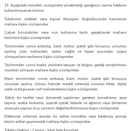
23. Aşağıdaki mesafeli sözleşmeler yönetmeliği gereğince; cayma hakkının
kullanılmayacak ürünler,
Tüketicinin istekleri veya kişisel ihtiyaçları doğrultusunda hazırlanan
mallara ilişkin sözleşmeler.
Çabuk bozulabilen veya son kullanma tarihi geçebilecek malların
teslimine ilişkin sözleşmeler.
Tesliminden sonra ambalaj, bant, mühür, paket gibi koruyucu unsurları
açılmış olan mallardan; iadesi sağlık ve hijyen açısından uygun
olmayanların teslimine ilişkin sözleşmeler.
Tesliminden sonra başka ürünlerle karışan ve doğası gereği ayrıştırılması
mümkün olmayan mallara ilişkin sözleşmeler.
Malın tesliminden sonra ambalaj, bant, mühür, paket gibi koruyucu
unsurları açılmış olması halinde maddi ortamda sunulan kitap, dijital
içerik ve bilgisayar sarf malzemelerine ilişkin sözleşmeler.
.Belirli bir tarihte veya dönemde yapılması gereken, konaklama, eşya
taşıma, araba kiralama, yiyecek-içecek tedariki ve eğlence veya dinlenme
amacıyla yapılan boş zamanın değerlendirilmesine ilişkin sözleşmeler.
Elektronik ortamda anında ifa edilen hizmetler veya tüketiciye anında
teslim edilen gayrimaddi mallara ilişkin sözleşmeler.
Tüketici Haklari – Cayma – İptal İade Koşullari