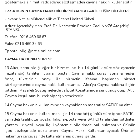
göstermeksizin malı reddederek sözleşmeden cayma hakkını kullanabilir.
12.SATICININ CAYMA HAKKI BİLDİRİMİ YAPILACAK İLETİŞİM BİLGİLERİ:
Ünvanı: Net Isı Mühendislik ve Ticaret Limited Şirketi
Adres: İçerenköy Mah. Prof. Dr. Necmettin Erbakan Cad. No:76 Ataşehir/
İSTANBUL
Telefon: 0216 469 66 67
Faks: 0216 469 34 65
Eposta: bilgi@netisionline.com
CAYMA HAKKININ SÜRESİ:
13.Alıcı, satın aldığı eğer bir hizmet ise, bu 14 günlük süre sözleşmenin
imzalandığı tarihten itibaren başlar. Cayma hakkı süresi sona ermeden
önce, tüketicinin onayı ile hizmetin ifasına başlanan hizmet
sözleşmelerinde cayma hakkı kullanılamaz. Alıcı’ya Cayma hakkına ilişkin
bildirim Mesafeli Sözleşmelerde ve İptal Koşullarında sunulmuş olup, Alıcı
Cayma koşullarını bilerek sipariş vermektedir.
14.Cayma hakkının kullanımından kaynaklanan masraflar SATICI’ ya aittir.
15.Cayma hakkının kullanılması için 14 (ondört) günlük süre içinde SATICI'
ya iadeli taahhütlü posta, faks, e-posta veya SATICI tarafından bildirilen
yöntem ile yazılı veya ilgili yöntemle bildirimde bulunulması ve ürünün
işbu sözleşmede düzenlenen "Cayma Hakkı Kullanılamayacak Ürünler"
hükümleri çerçevesinde kullanılmamış olması şarttır.