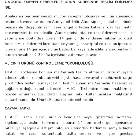
ÖNGÖRÜLEMEYEN SEBEPLERLE ÜRÜN SÜRESİNDE TESLİM EDİLEMEZ
İSE:
9.Satıcı’nın öngöremeyeceği mücbir sebepler oluşursa ve ürün süresinde
teslim edilemez ise, durum Alıcı’ya bildirilir. Alıcı, siparişin iptalini, ürünün
benzeri ile değiştirilmesini veya engel ortadan kalkana dek teslimatın
ertelenmesini talep edebilir. Alıcı siparişi iptal ederse; ödemeyi nakit ile
yapmış ise iptalinden itibaren 14 gün içinde kendisine nakden bu ücret
ödenir. Alıcı, ödemeyi kredi kartı ile yapmış ise ve iptal ederse, bu iptalden
itibaren yine 14 gün içinde ürün bedeli bankaya iade edilir, ancak bankanın
alıcının hesabına 2-3 hafta içerisinde aktarması olasıdır.
ALICININ ÜRÜNÜ KONTROL ETME YÜKÜMLÜLÜĞÜ:
10.Alıcı, sözleşme konusu mal/hizmeti teslim almadan önce muayene
edecek; ezik, kırık, ambalajı yırtılmış vb. hasarlı ve ayıplı mal/hizmeti kargo
şirketinden teslim almayacaktır. Teslim alınan mal/hizmetin hasarsız ve
sağlam olduğu kabul edilecektir. ALICI , Teslimden sonra mal/hizmeti
özenle korunmak zorundadır. Cayma hakkı kullanılacaksa mal/hizmet
kullanılmamalıdır. Ürünle Fatura da iade edilmelidir.
CAYMA HAKKI:
11.ALICI; satın aldığı ürünün kendisine veya gösterdiği adresteki
kişi/kuruluşa teslim tarihinden itibaren 14 (on dört) gün içerisinde,
SATICI’ya aşağıdaki iletişim bilgileri üzerinden bildirmek şartıyla hiçbir
hukuki ve cezai sorumluluk üstlenmeksizin ve hiçbir gerekçe