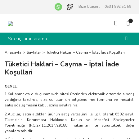
Bize Ulaşın :
0531 892 51 59
Anasayfa
Sayfalar
Tüketici Haklari – Cayma – İptal İade Koşullari
Tüketici Haklari – Cayma – İptal İade
Koşullari
GENEL
:
1.Kullanmakta olduğunuz web sitesi üzerinden elektronik ortamda sipariş
verdiğiniz takdirde, size sunulan ön bilgilendirme formunu ve mesafeli
satış sözleşmesini kabul etmiş sayılırsınız.
2.Alıcılar, satın aldıkları ürünün satış ve teslimi ile ilgili olarak 6502 sayılı
Tüketicinin Korunması Hakkında Kanun ve Mesafeli Sözleşmeler
Yönetmeliği (RG:27.11.2014/29188) hükümleri ile yürürlükteki diğer
yasalara tabidir.