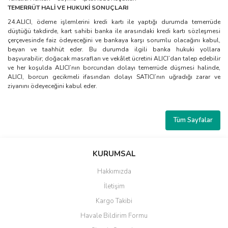
TEMERRÜT HALİ VE HUKUKİ SONUÇLARI
24.ALICI, ödeme işlemlerini kredi kartı ile yaptığı durumda temerrüde
düştüğü takdirde, kart sahibi banka ile arasındaki kredi kartı sözleşmesi
çerçevesinde faiz ödeyeceğini ve bankaya karşı sorumlu olacağını kabul,
beyan ve taahhüt eder. Bu durumda ilgili banka hukuki yollara
başvurabilir; doğacak masrafları ve vekâlet ücretini ALICI’dan talep edebilir
ve her koşulda ALICI’nın borcundan dolayı temerrüde düşmesi halinde,
ALICI, borcun gecikmeli ifasından dolayı SATICI’nın uğradığı zarar ve
ziyanını ödeyeceğini kabul eder.
Tüm Sayfalar
KURUMSAL
Hakkımızda
İletişim
Kargo Takibi
Havale Bildirim Formu