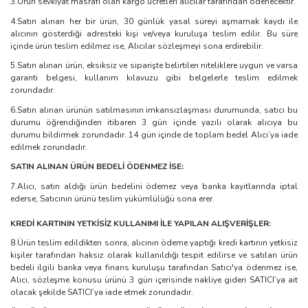
3.Ürün sevkiyat masrafı olan kargo ücretleri alıcılar tarafından ödenecektir.
4.Satın alınan her bir ürün, 30 günlük yasal süreyi aşmamak kaydı ile
alıcının gösterdiği adresteki kişi ve/veya kuruluşa teslim edilir. Bu süre
içinde ürün teslim edilmez ise, Alıcılar sözleşmeyi sona erdirebilir.
5.Satın alınan ürün, eksiksiz ve siparişte belirtilen niteliklere uygun ve varsa
garanti belgesi, kullanım kılavuzu gibi belgelerle teslim edilmek
zorundadır.
6.Satın alınan ürünün satılmasının imkansızlaşması durumunda, satıcı bu
durumu öğrendiğinden itibaren 3 gün içinde yazılı olarak alıcıya bu
durumu bildirmek zorundadır. 14 gün içinde de toplam bedel Alıcı’ya iade
edilmek zorundadır.
SATIN ALINAN ÜRÜN BEDELİ ÖDENMEZ İSE:
7.Alıcı, satın aldığı ürün bedelini ödemez veya banka kayıtlarında iptal
ederse, Satıcının ürünü teslim yükümlülüğü sona erer.
KREDİ KARTININ YETKİSİZ KULLANIMI İLE YAPILAN ALIŞVERİŞLER:
8.Ürün teslim edildikten sonra, alıcının ödeme yaptığı kredi kartının yetkisiz
kişiler tarafından haksız olarak kullanıldığı tespit edilirse ve satılan ürün
bedeli ilgili banka veya finans kuruluşu tarafından Satıcı'ya ödenmez ise,
Alıcı, sözleşme konusu ürünü 3 gün içerisinde nakliye gideri SATICI’ya ait
olacak şekilde SATICI’ya iade etmek zorundadır.