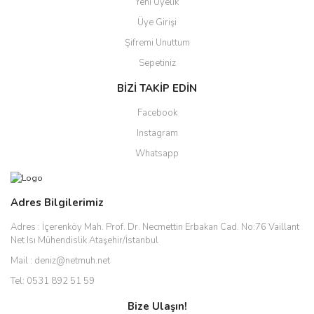
Yeni Üyelik
Üye Girişi
Şifremi Unuttum
Sepetiniz
BİZİ TAKİP EDİN
Facebook
Instagram
Whatsapp
Adres Bilgilerimiz
Adres :
İçerenköy Mah. Prof. Dr. Necmettin Erbakan Cad. No:76 Vaillant
Net Isı Mühendislik Ataşehir/İstanbul
Mail :
deniz@netmuh.net
Tel:
0531 892 51 59
Bize Ulaşın!