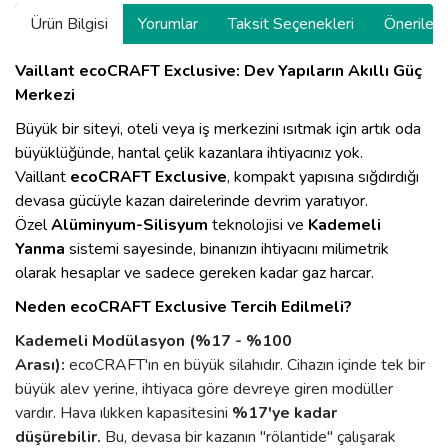
Ürün Bilgisi
Yorumlar
Taksit Seçenekleri
Önerilerin
Vaillant ecoCRAFT Exclusive: Dev Yapıların Akıllı Güç
Merkezi
Büyük bir siteyi, oteli veya iş merkezini ısıtmak için artık oda
büyüklüğünde, hantal çelik kazanlara ihtiyacınız yok.
Vaillant
ecoCRAFT Exclusive
, kompakt yapısına sığdırdığı
devasa gücüyle kazan dairelerinde devrim yaratıyor.
Özel
Alüminyum-Silisyum
teknolojisi ve
Kademeli
Yanma
sistemi sayesinde, binanızın ihtiyacını milimetrik
olarak hesaplar ve sadece gereken kadar gaz harcar.
Neden ecoCRAFT Exclusive Tercih Edilmeli?
Kademeli Modülasyon (%17 - %100
Arası):
ecoCRAFT'ın en büyük silahıdır. Cihazın içinde tek bir
büyük alev yerine, ihtiyaca göre devreye giren modüller
vardır. Hava ılıkken kapasitesini
%17'ye kadar
düşürebilir.
Bu, devasa bir kazanın "rölantide" çalışarak