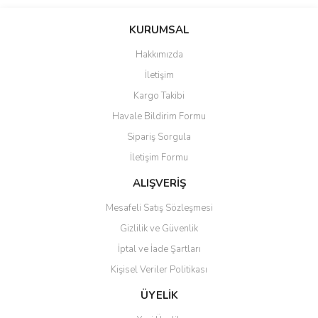
Bu ürünün fiyat bilgisi, resim, ürün açıklamalarında ve diğer
konularda yetersiz gördüğünüz noktaları öneri formunu kullanarak
Bu ürüne ilk yorumu siz yapın!
KURUMSAL
tarafımıza iletebilirsiniz.
Görüş ve önerileriniz için teşekkür ederiz.
Hakkımızda
Yorum Yaz
İletişim
Ürün resmi kalitesiz, bozuk veya görüntülenemiyor.
Kargo Takibi
Ürün açıklamasında eksik bilgiler bulunuyor.
Havale Bildirim Formu
Ürün bilgilerinde hatalar bulunuyor.
Sipariş Sorgula
Ürün fiyatı diğer sitelerden daha pahalı.
İletişim Formu
Bu ürüne benzer farklı alternatifler olmalı.
ALIŞVERİŞ
Mesafeli Satış Sözleşmesi
Gizlilik ve Güvenlik
İptal ve İade Şartları
Gönder
Kişisel Veriler Politikası
ÜYELİK