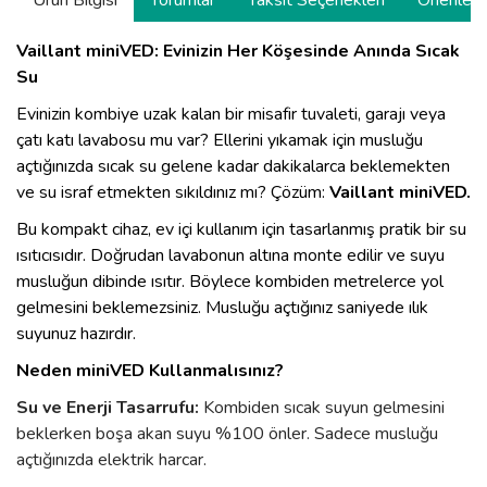
Ürün Bilgisi
Yorumlar
Taksit Seçenekleri
Önerilerin
Vaillant miniVED: Evinizin Her Köşesinde Anında Sıcak
Su
Evinizin kombiye uzak kalan bir misafir tuvaleti, garajı veya
çatı katı lavabosu mu var? Ellerini yıkamak için musluğu
açtığınızda sıcak su gelene kadar dakikalarca beklemekten
ve su israf etmekten sıkıldınız mı? Çözüm:
Vaillant miniVED.
Bu kompakt cihaz, ev içi kullanım için tasarlanmış pratik bir su
ısıtıcısıdır. Doğrudan lavabonun altına monte edilir ve suyu
musluğun dibinde ısıtır. Böylece kombiden metrelerce yol
gelmesini beklemezsiniz. Musluğu açtığınız saniyede ılık
suyunuz hazırdır.
Neden miniVED Kullanmalısınız?
Su ve Enerji Tasarrufu:
Kombiden sıcak suyun gelmesini
beklerken boşa akan suyu %100 önler. Sadece musluğu
açtığınızda elektrik harcar.