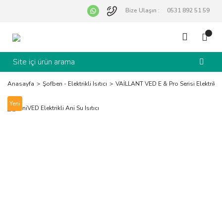
Bize Ulaşın :
0531 892 51 59
Anasayfa
Şofben - Elektrikli Isıtıcı
VAİLLANT VED E & Pro Serisi Elektrikli Ş
Yeni