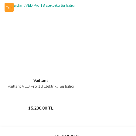
Görüş ve önerileriniz için teşekkür ederiz.
Yeni
Yorum Yaz
Ürün resmi kalitesiz, bozuk veya görüntülenemiyor.
Ürün açıklamasında eksik bilgiler bulunuyor.
Ürün bilgilerinde hatalar bulunuyor.
Ürün fiyatı diğer sitelerden daha pahalı.
Bu ürüne benzer farklı alternatifler olmalı.
Vaillant
Vaillant VED Pro 18 Elektrikli Su Isıtıcı
Gönder
15.200,00 TL