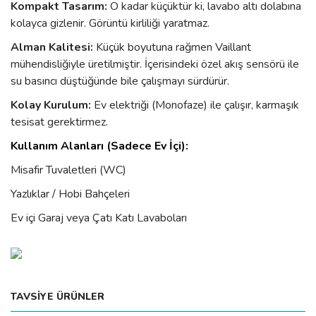
Kompakt Tasarım:
O kadar küçüktür ki, lavabo altı dolabına
kolayca gizlenir. Görüntü kirliliği yaratmaz.
Alman Kalitesi:
Küçük boyutuna rağmen Vaillant
mühendisliğiyle üretilmiştir. İçerisindeki özel akış sensörü ile
su basıncı düştüğünde bile çalışmayı sürdürür.
Kolay Kurulum:
Ev elektriği (Monofaze) ile çalışır, karmaşık
tesisat gerektirmez.
Kullanım Alanları (Sadece Ev İçi):
Misafir Tuvaletleri (WC)
Yazlıklar / Hobi Bahçeleri
Ev içi Garaj veya Çatı Katı Lavaboları
Bu ürünün fiyat bilgisi, resim, ürün açıklamalarında ve diğer
TAVSİYE ÜRÜNLER
konularda yetersiz gördüğünüz noktaları öneri formunu kullanarak
Bu ürüne ilk yorumu siz yapın!
tarafımıza iletebilirsiniz.