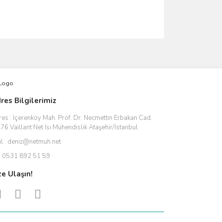
ımıza iletebilirsiniz.
res Bilgilerimiz
res :
İçerenköy Mah. Prof. Dr. Necmettin Erbakan Cad.
76 Vaillant Net Isı Mühendislik Ataşehir/İstanbul
l :
deniz@netmuh.net
:
0531 892 51 59
ze Ulaşın!