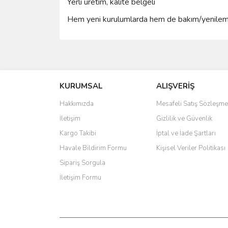
Yerli üretim, kalite belgeli
Hem yeni kurulumlarda hem de bakım/yenileme 
Bu ürünün fiyat bilgisi, resim, ürün açıklamalarında 
Görüş ve önerileriniz için teşekkür ederiz.
KURUMSAL
ALIŞVERİŞ
Ürün resmi kalitesiz, bozuk veya görüntülenemiyo
Ürün açıklamasında eksik bilgiler bulunuyor.
Hakkımızda
Mesafeli Satış Sözleşme
Ürün bilgilerinde hatalar bulunuyor.
İletişim
Gizlilik ve Güvenlik
Ürün fiyatı diğer sitelerden daha pahalı.
Kargo Takibi
İptal ve İade Şartları
Bu ürüne benzer farklı alternatifler olmalı.
Havale Bildirim Formu
Kişisel Veriler Politikası
Sipariş Sorgula
İletişim Formu