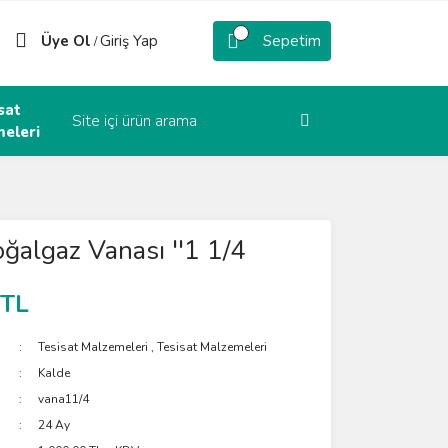
Üye Ol
Giriş Yap
Sepetim
/
sat
eleri
ğalgaz Vanası ''1 1/4
 TL
Tesisat Malzemeleri
,
Tesisat Malzemeleri
Kalde
vana11/4
24 Ay