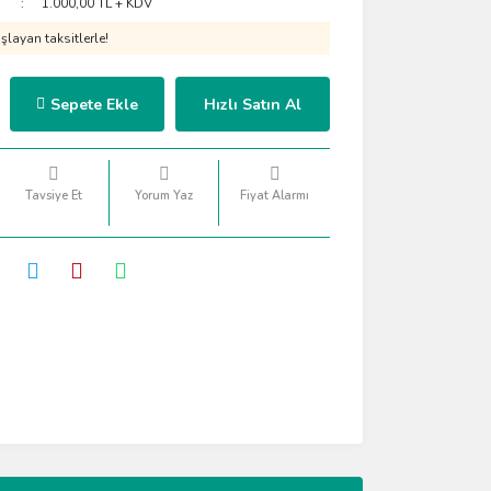
1.000,00 TL + KDV
layan taksitlerle!
Sepete Ekle
Hızlı Satın Al
Tavsiye Et
Yorum Yaz
Fiyat Alarmı