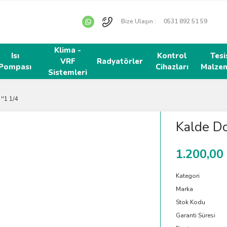
Bize Ulaşın :
0531 892 51 59
Klima -
Isı
Kontrol
Tesi
VRF
Radyatörler
Pompası
Cihazları
Malzem
Sistemleri
''1 1/4
Kalde Do
1.200,00
Kategori
Marka
Stok Kodu
Garanti Süresi