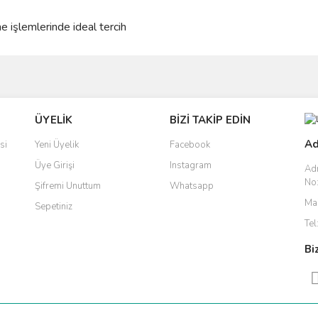
işlemlerinde ideal tercih
ve diğer konularda yetersiz gördüğünüz noktaları öneri formunu kullanarak taraf
Bu ürüne ilk yorumu siz yapın!
ÜYELİK
BİZİ TAKİP EDİN
r.
Yorum Yaz
Ad
si
Yeni Üyelik
Facebook
Üye Girişi
Instagram
Ad
No:
Şifremi Unuttum
Whatsapp
Mai
Sepetiniz
Tel
Bi
Gönder