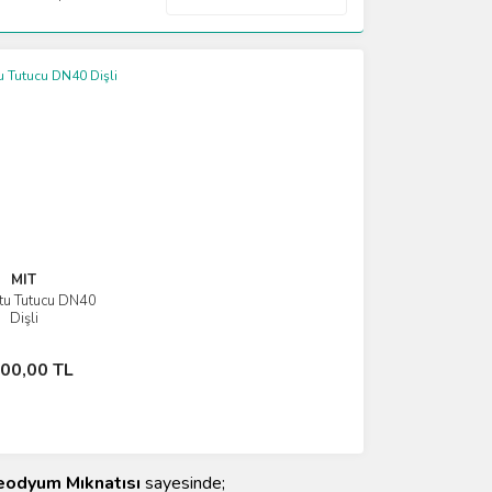
MIT
tu Tutucu DN40
İncele
Dişli
Sepete Ekle
100,00 TL
eodyum Mıknatısı
sayesinde;