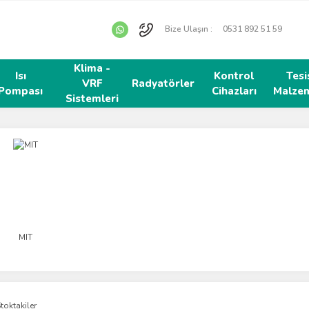
Bize Ulaşın :
0531 892 51 59
Klima -
Isı
Kontrol
Tesi
VRF
Radyatörler
Pompası
Cihazları
Malzem
Sistemleri
MIT
toktakiler