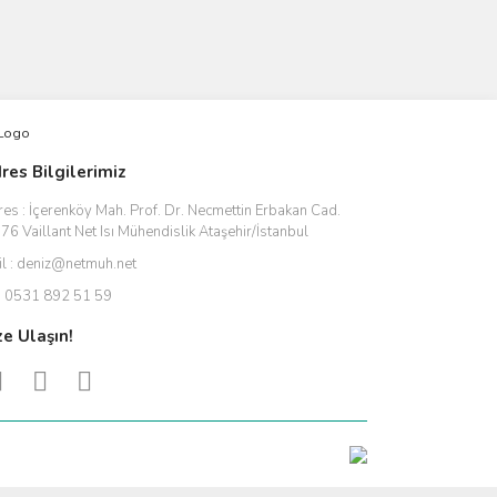
res Bilgilerimiz
res :
İçerenköy Mah. Prof. Dr. Necmettin Erbakan Cad.
76 Vaillant Net Isı Mühendislik Ataşehir/İstanbul
l :
deniz@netmuh.net
:
0531 892 51 59
ze Ulaşın!