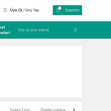
Üye Ol
Giriş Yap
Sepetim
/
sat
eleri
Toplam 3 ürün