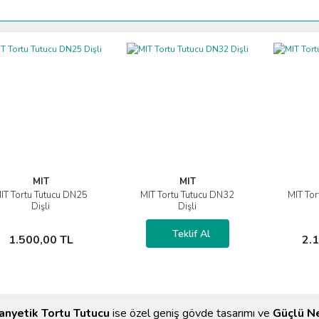
MIT
MIT
IT Tortu Tutucu DN25
MIT Tortu Tutucu DN32
MIT Tor
İncele
İncele
Dişli
Dişli
Sepete Ekle
Teklif Al
1.500,00 TL
2.
Teklif Al
anyetik Tortu Tutucu
ise özel geniş gövde tasarımı ve
Güçlü N