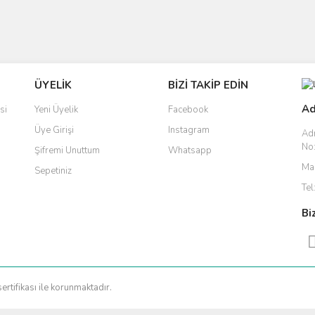
ÜYELİK
BİZİ TAKİP EDİN
Ad
si
Yeni Üyelik
Facebook
Üye Girişi
Instagram
Ad
No:
Şifremi Unuttum
Whatsapp
Mai
Sepetiniz
Tel
Bi
sertifikası ile korunmaktadır.