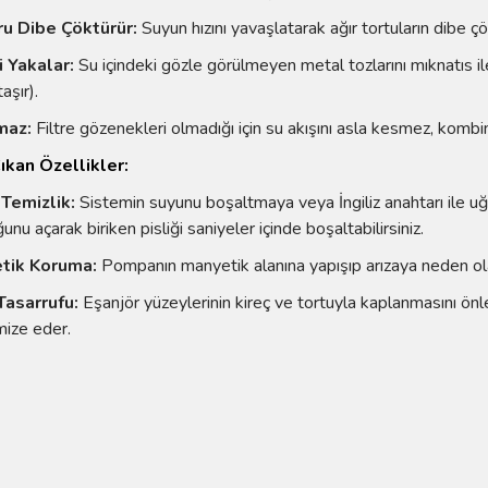
u Dibe Çöktürür:
Suyun hızını yavaşlatarak ağır tortuların dibe ç
 Yakalar:
Su içindeki gözle görülmeyen metal tozlarını mıknatıs ile
aşır).
maz:
Filtre gözenekleri olmadığı için su akışını asla kesmez, kombini
ıkan Özellikler:
Temizlik:
Sistemin suyunu boşaltmaya veya İngiliz anahtarı ile uğ
nu açarak biriken pisliği saniyeler içinde boşaltabilirsiniz.
tik Koruma:
Pompanın manyetik alanına yapışıp arızaya neden ola
Tasarrufu:
Eşanjör yüzeylerinin kireç ve tortuyla kaplanmasını önley
ize eder.