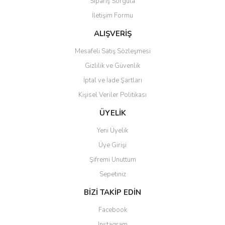
Sipariş Sorgula
Ürün fiyatı diğer sitelerden daha pahalı.
İletişim Formu
Bu ürüne benzer farklı alternatifler olmalı.
ALIŞVERİŞ
Mesafeli Satış Sözleşmesi
Gizlilik ve Güvenlik
İptal ve İade Şartları
Gönder
Kişisel Veriler Politikası
ÜYELİK
Yeni Üyelik
Üye Girişi
Şifremi Unuttum
Sepetiniz
BİZİ TAKİP EDİN
Facebook
Instagram