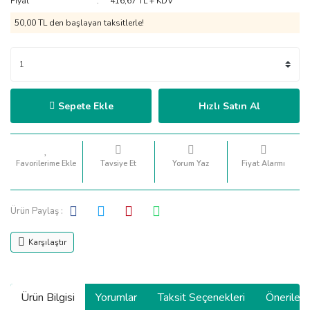
Fiyat
416,67 TL + KDV
50,00 TL den başlayan taksitlerle!
Sepete Ekle
Hızlı Satın Al
Tavsiye Et
Yorum Yaz
Fiyat Alarmı
Ürün Paylaş :
Karşılaştır
Ürün Bilgisi
Yorumlar
Taksit Seçenekleri
Önerilerin