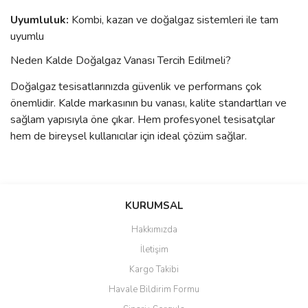
Uyumluluk:
Kombi, kazan ve doğalgaz sistemleri ile tam
uyumlu
Neden Kalde Doğalgaz Vanası Tercih Edilmeli?
Doğalgaz tesisatlarınızda güvenlik ve performans çok
önemlidir. Kalde markasının bu vanası, kalite standartları ve
sağlam yapısıyla öne çıkar. Hem profesyonel tesisatçılar
hem de bireysel kullanıcılar için ideal çözüm sağlar.
Bu ürünün fiyat bilgisi, resim, ürün açıklamalarında ve diğer
konularda yetersiz gördüğünüz noktaları öneri formunu kullanarak
Bu ürüne ilk yorumu siz yapın!
KURUMSAL
tarafımıza iletebilirsiniz.
Görüş ve önerileriniz için teşekkür ederiz.
Hakkımızda
Yorum Yaz
İletişim
Ürün resmi kalitesiz, bozuk veya görüntülenemiyor.
Kargo Takibi
Ürün açıklamasında eksik bilgiler bulunuyor.
Havale Bildirim Formu
Ürün bilgilerinde hatalar bulunuyor.