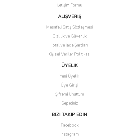
İletişim Formu
Bu ürüne benzer farklı alternatifler olmalı.
ALIŞVERİŞ
Mesafeli Satış Sözleşmesi
Gizlilik ve Güvenlik
İptal ve İade Şartları
Gönder
Kişisel Veriler Politikası
ÜYELİK
Yeni Üyelik
Üye Girişi
Şifremi Unuttum
Sepetiniz
BİZİ TAKİP EDİN
Facebook
Instagram