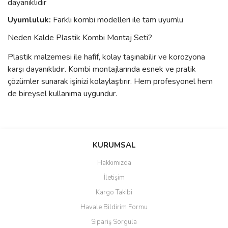
dayanıklıdır
Uyumluluk:
Farklı kombi modelleri ile tam uyumlu
Neden Kalde Plastik Kombi Montaj Seti?
Plastik malzemesi ile hafif, kolay taşınabilir ve korozyona
karşı dayanıklıdır. Kombi montajlarında esnek ve pratik
çözümler sunarak işinizi kolaylaştırır. Hem profesyonel hem
de bireysel kullanıma uygundur.
Bu ürünün fiyat bilgisi, resim, ürün açıklamalarında ve diğer
konularda yetersiz gördüğünüz noktaları öneri formunu kullanarak
Bu ürüne ilk yorumu siz yapın!
KURUMSAL
tarafımıza iletebilirsiniz.
Görüş ve önerileriniz için teşekkür ederiz.
Hakkımızda
Yorum Yaz
İletişim
Ürün resmi kalitesiz, bozuk veya görüntülenemiyor.
Kargo Takibi
Ürün açıklamasında eksik bilgiler bulunuyor.
Havale Bildirim Formu
Ürün bilgilerinde hatalar bulunuyor.
Sipariş Sorgula
Ürün fiyatı diğer sitelerden daha pahalı.