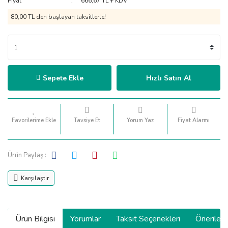
Fiyat
666,67 TL + KDV
80,00 TL den başlayan taksitlerle!
Sepete Ekle
Hızlı Satın Al
Tavsiye Et
Yorum Yaz
Fiyat Alarmı
Ürün Paylaş :
Karşılaştır
Ürün Bilgisi
Yorumlar
Taksit Seçenekleri
Önerilerin