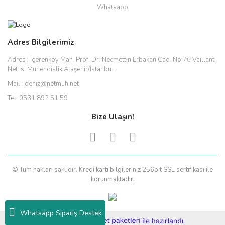
Whatsapp
Adres Bilgilerimiz
Adres :
İçerenköy Mah. Prof. Dr. Necmettin Erbakan Cad. No:76 Vaillant
Net Isı Mühendislik Ataşehir/İstanbul
Mail :
deniz@netmuh.net
Tel:
0531 892 51 59
Bize Ulaşın!
© Tüm hakları saklıdır. Kredi kartı bilgileriniz 256bit SSL sertifikası ile
korunmaktadır.
Whatsapp Sipariş Destek
ile
ideasoft
e-