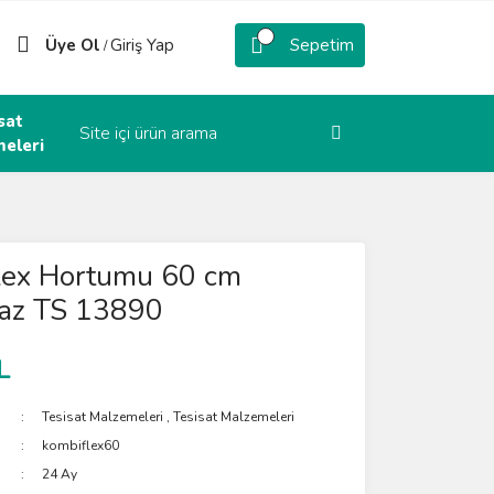
Üye Ol
Giriş Yap
Sepetim
/
sat
eleri
lex Hortumu 60 cm
az TS 13890
L
Tesisat Malzemeleri
,
Tesisat Malzemeleri
kombiflex60
24 Ay