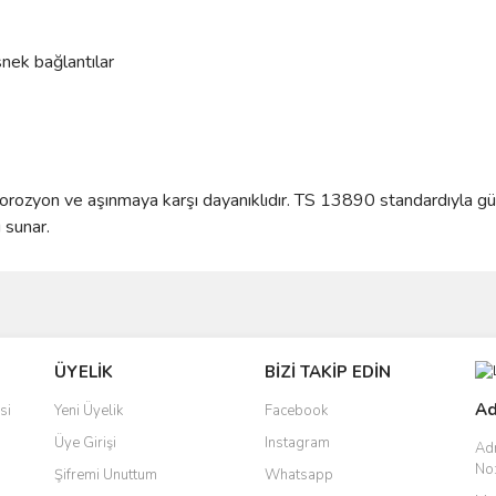
nek bağlantılar
rozyon ve aşınmaya karşı dayanıklıdır. TS 13890 standardıyla güv
 sunar.
ve diğer konularda yetersiz gördüğünüz noktaları öneri formunu kullanarak taraf
Bu ürüne ilk yorumu siz yapın!
ÜYELİK
BİZİ TAKİP EDİN
r.
Yorum Yaz
Ad
si
Yeni Üyelik
Facebook
Üye Girişi
Instagram
Ad
No:
Şifremi Unuttum
Whatsapp