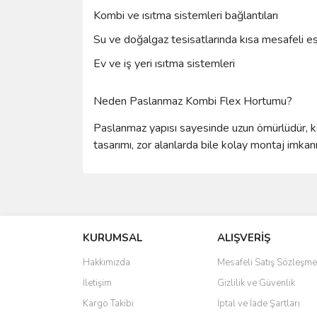
Kombi ve ısıtma sistemleri bağlantıları
Su ve doğalgaz tesisatlarında kısa mesafeli es
Ev ve iş yeri ısıtma sistemleri
Neden Paslanmaz Kombi Flex Hortumu?
Paslanmaz yapısı sayesinde uzun ömürlüdür, ko
tasarımı, zor alanlarda bile kolay montaj imkanı
Bu ürünün fiyat bilgisi, resim, ürün açıklamalarında 
Görüş ve önerileriniz için teşekkür ederiz.
KURUMSAL
ALIŞVERİŞ
Ürün resmi kalitesiz, bozuk veya görüntülenemiyo
Ürün açıklamasında eksik bilgiler bulunuyor.
Hakkımızda
Mesafeli Satış Sözleşme
Ürün bilgilerinde hatalar bulunuyor.
İletişim
Gizlilik ve Güvenlik
Ürün fiyatı diğer sitelerden daha pahalı.
Kargo Takibi
İptal ve İade Şartları