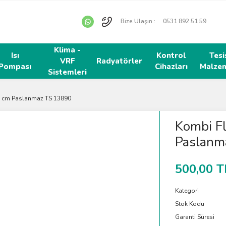
Bize Ulaşın :
0531 892 51 59
Klima -
Isı
Kontrol
Tesi
VRF
Radyatörler
Pompası
Cihazları
Malzem
Sistemleri
0 cm Paslanmaz TS 13890
Kombi F
Paslanm
500,00 T
Kategori
Stok Kodu
Garanti Süresi