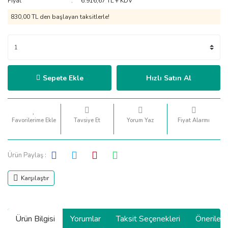
Fiyat
6.916,67 TL + KDV
830,00 TL den başlayan taksitlerle!
Sepete Ekle
Hızlı Satın Al
Tavsiye Et
Yorum Yaz
Fiyat Alarmı
Ürün Paylaş :
Karşılaştır
Ürün Bilgisi
Yorumlar
Taksit Seçenekleri
Önerilerin