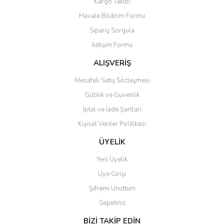
Kargo Takibi
Ürün açıklamasında eksik bilgiler bulunuyor.
Havale Bildirim Formu
Ürün bilgilerinde hatalar bulunuyor.
Sipariş Sorgula
Ürün fiyatı diğer sitelerden daha pahalı.
İletişim Formu
Bu ürüne benzer farklı alternatifler olmalı.
ALIŞVERİŞ
Mesafeli Satış Sözleşmesi
Gizlilik ve Güvenlik
İptal ve İade Şartları
Gönder
Kişisel Veriler Politikası
ÜYELİK
Yeni Üyelik
Üye Girişi
Şifremi Unuttum
Sepetiniz
BİZİ TAKİP EDİN