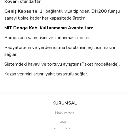
Kovanı
standarttır.
Geniş Kapasite:
1" bağlantılı villa tipinden, DN200 flanşlı
sanayi tipine kadar her kapasitede üretim.
MIT Denge Kabı Kullanmanın Avantajları:
Pompaların yanmasını ve zorlanmasını önler.
Radyatörlerin ve yerden ısıtma borularının eşit ısınmasını
sağlar.
Sistemdeki havayı ve tortuyu ayrıştırır (Paket modellerde).
Kazan verimini artırır, yakıt tasarrufu sağlar.
Bu ürünün fiyat bilgisi, resim, ürün açıklamalarında ve diğer
konularda yetersiz gördüğünüz noktaları öneri formunu kullanarak
Bu ürüne ilk yorumu siz yapın!
KURUMSAL
tarafımıza iletebilirsiniz.
Görüş ve önerileriniz için teşekkür ederiz.
Hakkımızda
Yorum Yaz
İletişim
Ürün resmi kalitesiz, bozuk veya görüntülenemiyor.