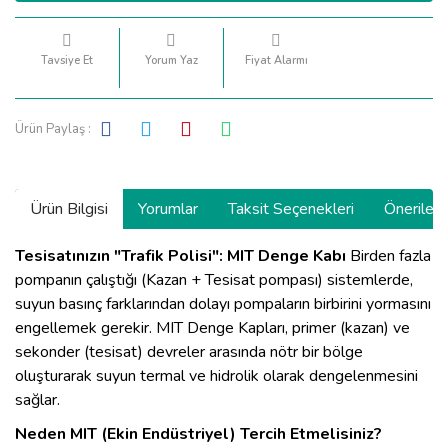
Tavsiye Et
Yorum Yaz
Fiyat Alarmı
Ürün Paylaş :
Ürün Bilgisi
Yorumlar
Taksit Seçenekleri
Önerilerin
Tesisatınızın "Trafik Polisi": MIT Denge Kabı
Birden fazla
pompanın çalıştığı (Kazan + Tesisat pompası) sistemlerde,
suyun basınç farklarından dolayı pompaların birbirini yormasını
engellemek gerekir. MIT Denge Kapları, primer (kazan) ve
sekonder (tesisat) devreler arasında nötr bir bölge
oluşturarak suyun termal ve hidrolik olarak dengelenmesini
sağlar.
Neden MIT (Ekin Endüstriyel) Tercih Etmelisiniz?