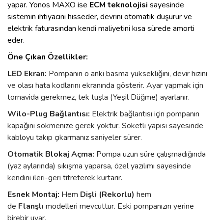
yapar. Yonos MAXO ise
ECM teknolojisi
sayesinde
sistemin ihtiyacını hisseder, devrini otomatik düşürür ve
elektrik faturasından kendi maliyetini kısa sürede amorti
eder.
Öne Çıkan Özellikler:
LED Ekran:
Pompanın o anki basma yüksekliğini, devir hızını
ve olası hata kodlarını ekranında gösterir. Ayar yapmak için
tornavida gerekmez, tek tuşla (Yeşil Düğme) ayarlanır.
Wilo-Plug Bağlantısı:
Elektrik bağlantısı için pompanın
kapağını sökmenize gerek yoktur. Soketli yapısı sayesinde
kabloyu takıp çıkarmanız saniyeler sürer.
Otomatik Blokaj Açma:
Pompa uzun süre çalışmadığında
(yaz aylarında) sıkışma yaparsa, özel yazılımı sayesinde
kendini ileri-geri titreterek kurtarır.
Esnek Montaj:
Hem
Dişli (Rekorlu)
hem
de
Flanşlı
modelleri mevcuttur. Eski pompanızın yerine
birebir uyar.