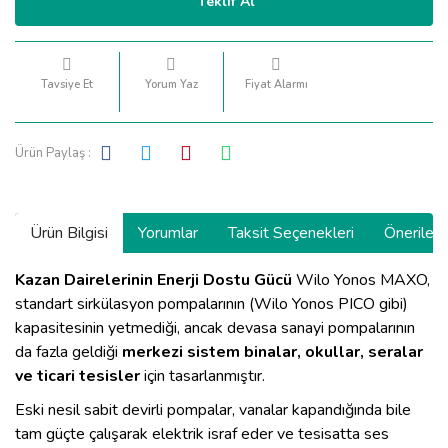
Teklif Al
Tavsiye Et
Yorum Yaz
Fiyat Alarmı
Ürün Paylaş :
Ürün Bilgisi
Yorumlar
Taksit Seçenekleri
Önerilerin
Kazan Dairelerinin Enerji Dostu Gücü
Wilo Yonos MAXO,
standart sirkülasyon pompalarının (Wilo Yonos PICO gibi)
kapasitesinin yetmediği, ancak devasa sanayi pompalarının
da fazla geldiği
merkezi sistem binalar, okullar, seralar
ve ticari tesisler
için tasarlanmıştır.
Eski nesil sabit devirli pompalar, vanalar kapandığında bile
tam güçte çalışarak elektrik israf eder ve tesisatta ses