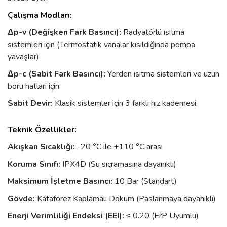
Çalışma Modları:
Δp-v (Değişken Fark Basıncı):
Radyatörlü ısıtma
sistemleri için (Termostatik vanalar kısıldığında pompa
yavaşlar).
Δp-c (Sabit Fark Basıncı):
Yerden ısıtma sistemleri ve uzun
boru hatları için.
Sabit Devir:
Klasik sistemler için 3 farklı hız kademesi.
Teknik Özellikler:
Akışkan Sıcaklığı:
-20 °C ile +110 °C arası
Koruma Sınıfı:
IPX4D (Su sıçramasına dayanıklı)
Maksimum İşletme Basıncı:
10 Bar (Standart)
Gövde:
Kataforez Kaplamalı Döküm (Paslanmaya dayanıklı)
Enerji Verimliliği Endeksi (EEI):
≤ 0.20 (ErP Uyumlu)