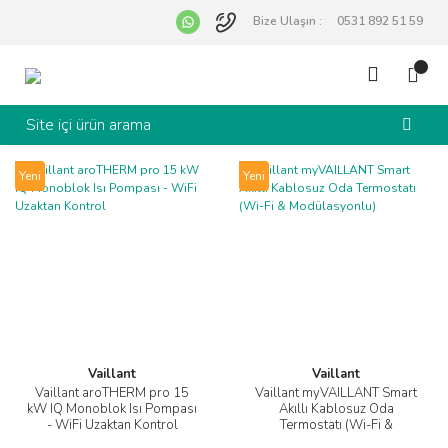
Bize Ulaşın :
0531 892 51 59
Yeni
Yeni
Vaillant
Vaillant
Vaillant aroTHERM pro 15
Vaillant myVAILLANT Smart
kW IQ Monoblok Isı Pompası
Akıllı Kablosuz Oda
- WiFi Uzaktan Kontrol
Termostatı (Wi-Fi &
Modülasyonlu)